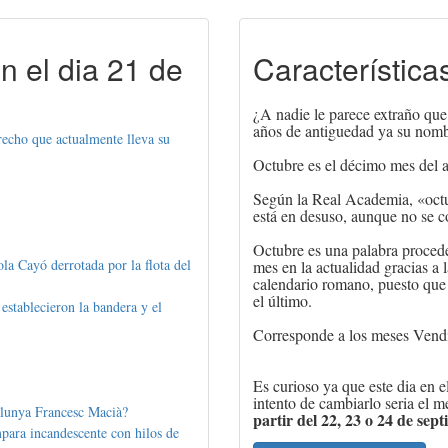
n el dia 21 de
Característica
¿A nadie le parece extraño que
años de antiguedad ya su nombr
recho que actualmente lleva su
Octubre es el décimo mes del a
Según la Real Academia, «octub
está en desuso, aunque no se c
Octubre es una palabra procede
la Cayó derrotada por la flota del
mes en la actualidad gracias a l
calendario romano, puesto que 
el último.
establecieron la bandera y el
​Corresponde a los meses Vendi
Es curioso ya que este dia en e
intento de cambiarlo seria el 
alunya Francesc Macià?
partir del 22, 23 o 24 de sep
ara incandescente con hilos de