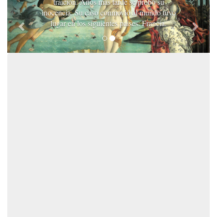
traición. Años más tarde se probó su
inocencia. Su caso conmovió al mundo tuvo
lugar en los siguientes paises: Francia.