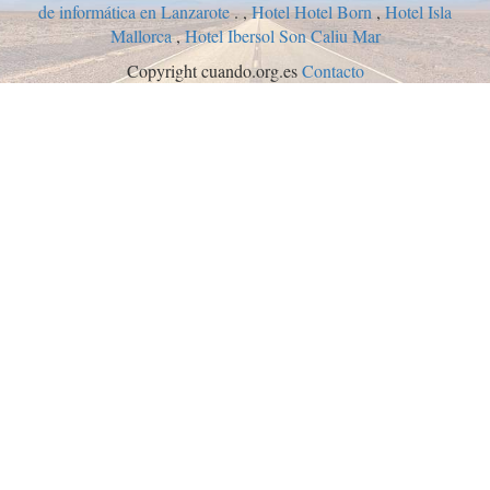
de informática en Lanzarote
. ,
Hotel Hotel Born
,
Hotel Isla
Mallorca
,
Hotel Ibersol Son Caliu Mar
Copyright cuando.org.es
Contacto