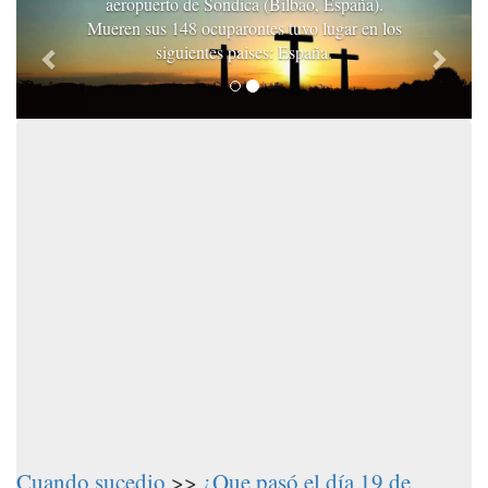
aeropuerto de Sondica (Bilbao, España).
Mueren sus 148 ocuparontes tuvo lugar en los
siguientes paises: España.
Cuando sucedio
>>
¿Que pasó el día 19 de