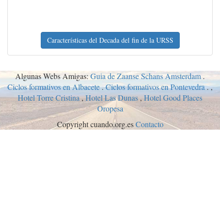
Características del Decada del fin de la URSS
Algunas Webs Amigas:
Guia de Zaanse Schans Amsterdam
.
Ciclos formativos en Albacete
.
Ciclos formativos en Pontevedra
. ,
Hotel Torre Cristina
,
Hotel Las Dunas
,
Hotel Good Places
Oropesa
Copyright cuando.org.es
Contacto