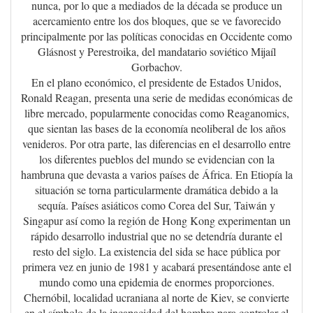
nunca, por lo que a mediados de la década se produce un
acercamiento entre los dos bloques, que se ve favorecido
principalmente por las políticas conocidas en Occidente como
Glásnost y Perestroika, del mandatario soviético Mijaíl
Gorbachov.
En el plano económico, el presidente de Estados Unidos,
Ronald Reagan, presenta una serie de medidas económicas de
libre mercado, popularmente conocidas como Reaganomics,
que sientan las bases de la economía neoliberal de los años
venideros. Por otra parte, las diferencias en el desarrollo entre
los diferentes pueblos del mundo se evidencian con la
hambruna que devasta a varios países de África. En Etiopía la
situación se torna particularmente dramática debido a la
sequía. Países asiáticos como Corea del Sur, Taiwán y
Singapur así como la región de Hong Kong experimentan un
rápido desarrollo industrial que no se detendría durante el
resto del siglo. La existencia del sida se hace pública por
primera vez en junio de 1981 y acabará presentándose ante el
mundo como una epidemia de enormes proporciones.
Chernóbil, localidad ucraniana al norte de Kiev, se convierte
en el símbolo de la incapacidad del hombre para controlar el